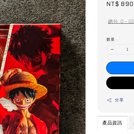
Sale
NT$ 890
price
總分:
0
-
0
數量
分享
產品資訊