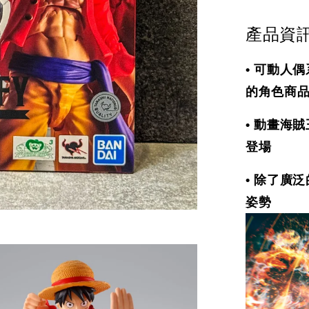
產品資
可動人偶系
•
的角色商
動畫海賊
•
登場
除了廣泛
•
姿勢