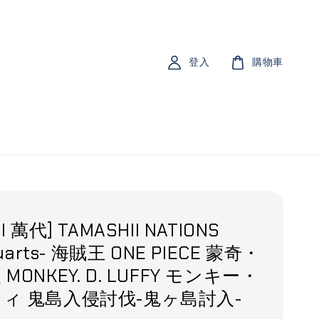
登入
購物車
I 萬代] TAMASHII NATIONS
guarts- 海賊王 ONE PIECE 蒙奇・
MONKEY. D. LUFFY モンキー・
ィ 鬼島入侵討伐-鬼ヶ島討入-