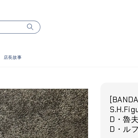
店長故事
[BANDA
S.H.Fi
D・魯夫 
D・ルフ