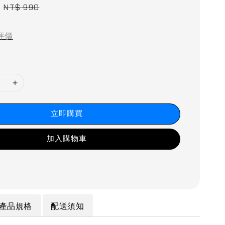
Regular
NT$ 990
price
評價
立即購買
加入購物車
產品規格
配送須知