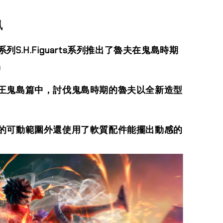
訊
列S.H.Figuarts系列推出了魯夫在鬼島時期
品
王鬼島篇中，討伐鬼島時期的魯夫以全新造型
的可動範圍外還使用了軟質配件能擺出動感的