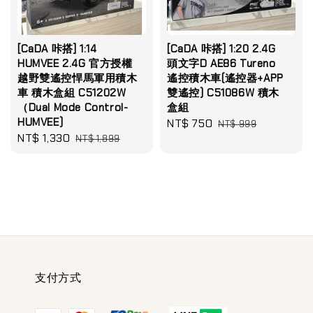
[CaDA 咔搭] 1:14
[CaDA 咔搭] 1:20 2.4G
HUMVEE 2.4G 官方授權
頭文字D AE86 Tureno
越野雙遙控悍馬軍用積木
遙控積木車(遙控器+APP
車 積木盒組 C51202W
雙遙控) C51086W 積木
（Dual Mode Control-
盒組
HUMVEE)
Sale
NT$ 750
Regular
NT$ 999
Sale
NT$ 1,330
Regular
NT$ 1,899
price
price
price
price
支付方式