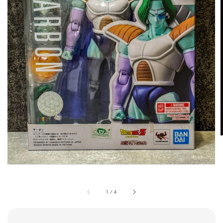
1
/
4