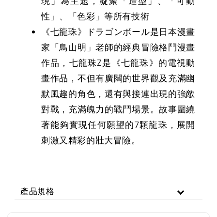
現」為主題，凝聚「造型」、「可動
性」、「色彩」等所有技術
《七龍珠》ドラゴンボール是日本漫畫
家「鳥山明」老師的經典冒險格鬥漫畫
作品，七龍珠Z是《七龍珠》的電視動
畫作品，不但有廣闊的世界觀及充滿幽
默風趣的角色，還有與接連出現的強敵
對戰，充滿魄力的戰鬥場景。故事圍繞
著能夠實現任何願望的7顆龍珠，展開
刺激又精彩的壯大冒險。
產品規格