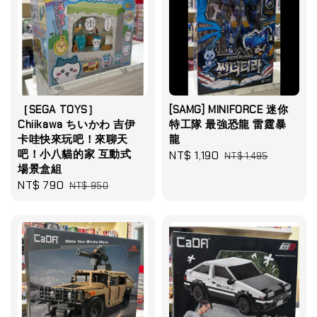
［SEGA TOYS］
[SAMG] MINIFORCE 迷你
Chiikawa ちいかわ 吉伊
特工隊 最強恐龍 雷霆暴
卡哇快來玩吧！來聊天
龍
吧！小八貓的家 互動式
Sale
NT$ 1,190
Regular
NT$ 1,495
場景盒組
price
price
Sale
NT$ 790
Regular
NT$ 950
price
price