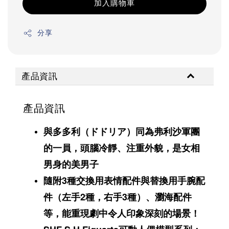
加入購物車
分享
產品資訊
產品資訊
與多多利（ドドリア）同為弗利沙軍團
的一員，頭腦冷靜、注重外貌，是女相
男身的美男子
隨附3種交換用表情配件與替換用手腕配
件（左手2種，右手3種）、瀏海配件
等，
能重現劇中令人印象深刻的場景！