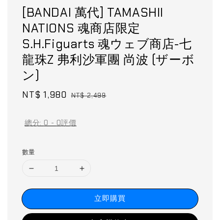
[BANDAI 萬代] TAMASHII
NATIONS 魂商店限定
S.H.Figuarts 魂ウェブ商店-七
龍珠Z 弗利沙軍團 尚波 (ザーボ
ン)
Sale
NT$ 1,980
Regular
NT$ 2,499
price
price
總分:
0
-
0
評價
數量
立即購買