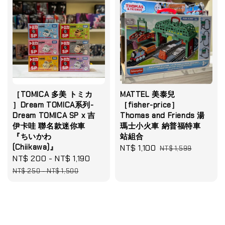
［TOMICA 多美 トミカ
MATTEL 美泰兒
］Dream TOMICA系列-
［fisher-price］
Dream TOMICA SP x 吉
Thomas and Friends 湯
伊卡哇 聯名款迷你車
瑪士小火車 納普福特車
『ちいかわ
站組合
(Chiikawa)』
Sale
NT$ 1,100
Regular
NT$ 1,599
Sale
NT$ 200
-
NT$ 1,190
Regular
price
price
price
price
NT$ 250
-
NT$ 1,500