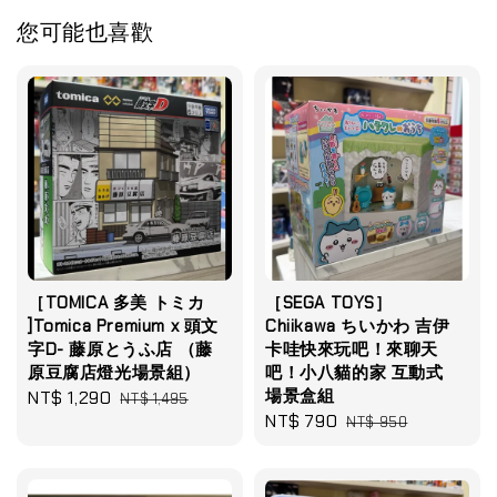
您可能也喜歡
［TOMICA 多美 トミカ
［SEGA TOYS］
]Tomica Premium x 頭文
Chiikawa ちいかわ 吉伊
字D- 藤原とうふ店 （藤
卡哇快來玩吧！來聊天
原豆腐店燈光場景組）
吧！小八貓的家 互動式
場景盒組
Sale
NT$ 1,290
Regular
NT$ 1,495
Sale
NT$ 790
Regular
price
price
NT$ 950
price
price