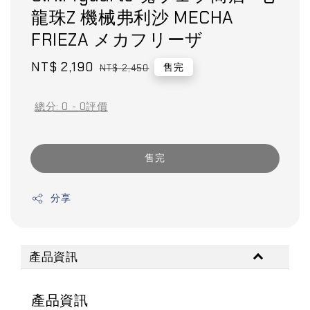
龍珠Z 機械弗利沙 MECHA
FRIEZA メカフリーザ
Sale
NT$ 2,190
Regular
售完
NT$ 2,450
price
price
總分:
0
-
0
評價
售完
分享
產品資訊
產品資訊