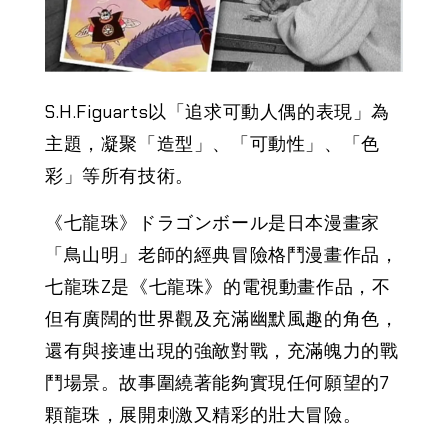
S.H.Figuarts以「追求可動人偶的表現」為
主題，凝聚「造型」、「可動性」、「色
彩」等所有技術。
《七龍珠》ドラゴンボール是日本漫畫家
「鳥山明」老師的經典冒險格鬥漫畫作品，
七龍珠Z是《七龍珠》的電視動畫作品，不
但有廣闊的世界觀及充滿幽默風趣的角色，
還有與接連出現的強敵對戰，充滿魄力的戰
鬥場景。故事圍繞著能夠實現任何願望的7
顆龍珠，展開刺激又精彩的壯大冒險。