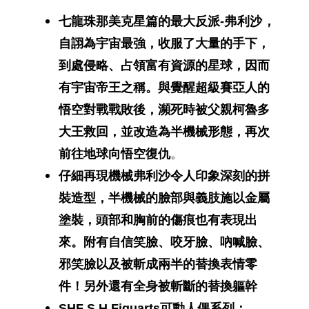
弗利沙
七龍珠
那美克星篇的最大反派-
，
自詡為宇宙最強，收服了大量的手下，
到處侵略、占領富有資源的星球，因而
有宇宙帝王之稱。與覺醒超級賽亞人的
悟空對戰戰敗後，瀕死時被父親柯魯多
大王救回，並改造為半機械形態，再次
前往地球向悟空復仇
。
仔細再現機械弗利沙令人印象深刻的拼
裝造型，半機械的臉部與義肢施以金屬
塗裝，頭部和胸前的傷痕也有表現出
來。附有自信笑臉、咬牙臉、吶喊臉、
邪笑臉以及被斬成兩半的替換表情零
件！另外還有全身被斬斷的替換軀幹
SHF S.H.Figuarts可動人偶系列：