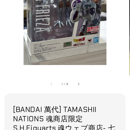
1
/
9
[BANDAI 萬代] TAMASHII
NATIONS 魂商店限定
S.H.Figuarts 魂ウェブ商店- 七