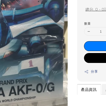
price
總分:
0
-
0
數量
分享
產品資訊