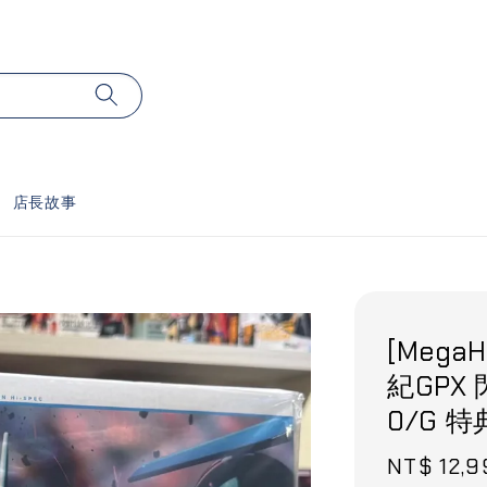
店長故事
[MegaH
紀GPX 
0/G 
Sale
NT$ 12,