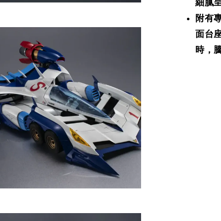
細膩
附有
面台座
時，