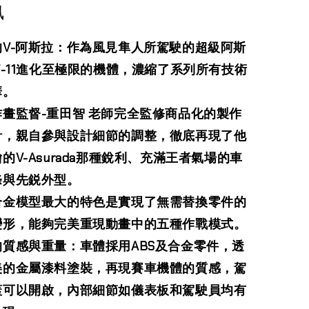
訊
的V-阿斯拉：作為風見隼人所駕駛的超級阿斯
F-11進化至極限的機體，濃縮了系列所有技術
華。
作畫監督-重田智 老師完全監修商品化的製作
計，親自參與設計細節的調整，徹底再現了他
的V-Asurada那種銳利、充滿王者氣場的車
條與先鋭外型。
合金模型最大的特色是實現了無需替換零件的
變形，能夠完美重現動畫中的五種作戰模式。
的質感與重量：車體採用ABS及合金零件，透
美的金屬漆料塗裝，再現賽車機體的質感，駕
蓋可以開啟，內部細節如儀表板和駕駛員均有