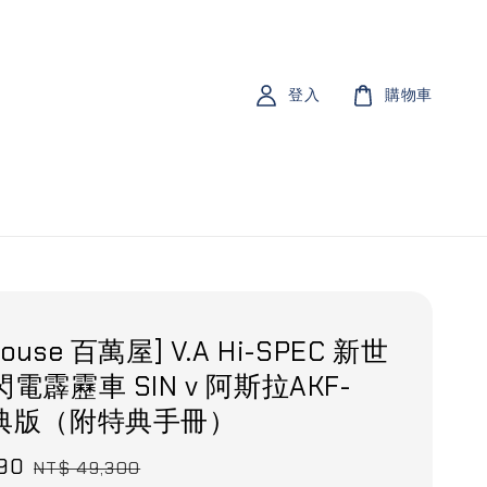
登入
購物車
ouse 百萬屋] V.A Hi-SPEC 新世
閃電霹靂車 SIN v 阿斯拉AKF-
特典版（附特典手冊）
990
Regular
NT$ 49,300