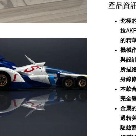
產品資
究極
拉AK
的精
機械
與設
所描繪
身線
本款
完全
金屬
過精
駛艙