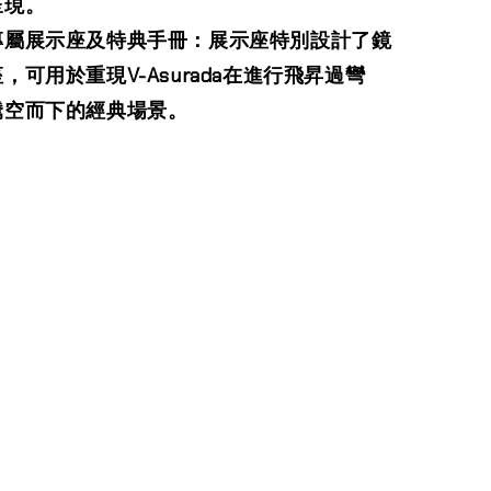
呈現。
專屬展示座及特典手冊：展示座特別設計了鏡
，可用於重現V-Asurada在進行飛昇過彎
騰空而下的經典場景。