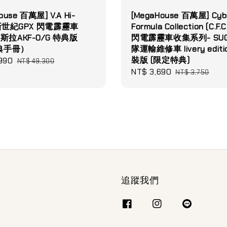
ouse 百萬屋] V.A Hi-
[MegaHouse 百萬屋] Cyb
 新世紀GPX 閃電霹靂車
Formula Collection (C.F.C
 阿斯拉AKF-0/G 特典版
閃電霹靂車收集系列- SU
典手冊）
隊運輸維修車 livery editi
裝版 (限定特典)
990
Regular
NT$ 49,300
Sale
NT$ 3,690
Regular
price
NT$ 3,750
price
price
追蹤我們