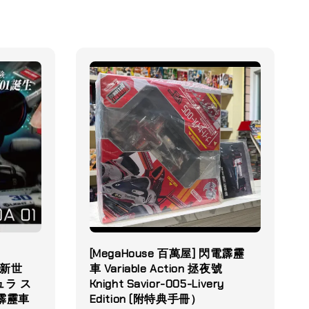
[MegaHouse 百萬屋] 閃電霹靂
o 新世
車 Variable Action 拯夜號
ュラ ス
Knight Savior-005-Livery
霹靂車
Edition (附特典手冊）