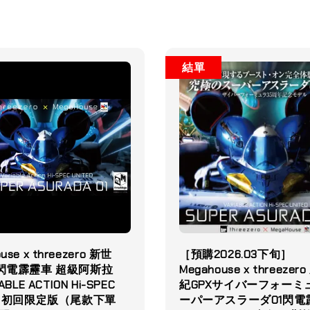
結單
use x threezero 新世
［預購2026.03下旬］
 閃電霹靂車 超級阿斯拉
Megahouse x threezer
IABLE ACTION Hi-SPEC
紀GPXサイバーフォーミ
ED 初回限定版（尾款下單
ーパーアスラーダ01閃電