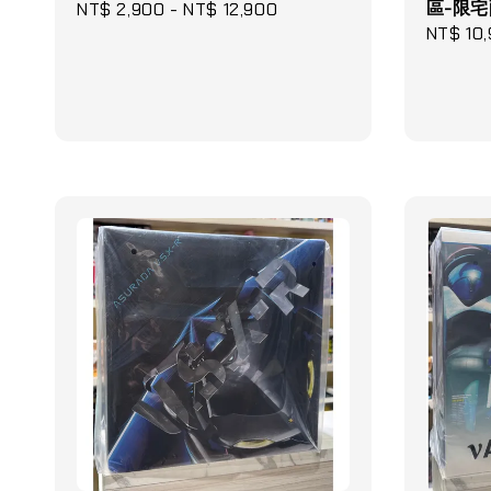
區-限
Regular
NT$ 2,900
-
NT$ 12,900
Regular
NT$ 10
price
price