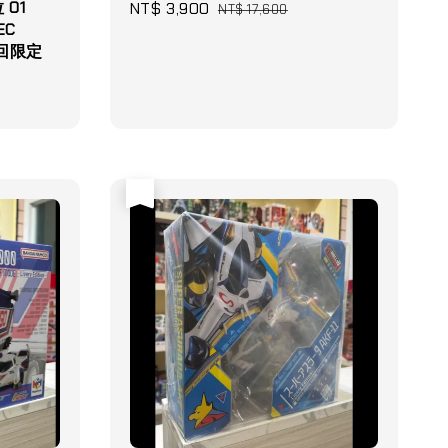
 01
Sale
NT$ 3,900
Regular
NT$ 17,600
EC
price
price
初回限定
售完