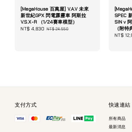
[MegaHouse 百萬屋] V.A.V 未來
[MegaH
新世紀GPX 閃電霹靂車 阿斯拉
SPEC
V.S.X-R （1/24賽車模型）
SIN v
（附特
Sale
NT$ 4,830
Regular
NT$ 24,550
Sale
NT$ 12,
price
price
price
支付方式
快速連結
所有商品
最新消息