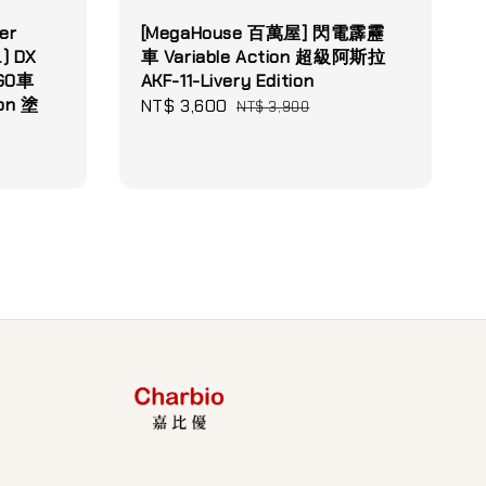
er
[MegaHouse 百萬屋] 閃電霹靂
.) DX
車 Variable Action 超級阿斯拉
GO車
AKF-11-Livery Edition
on 塗
Sale
NT$ 3,600
Regular
NT$ 3,900
price
price