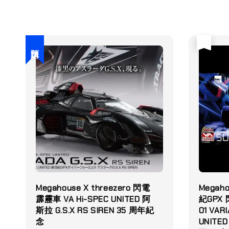
售完
預購
Megahouse X threezero 閃電
Megaho
霹靂車 VA Hi-SPEC UNITED 阿
紀GPX
斯拉 G.S.X RS SIREN 35 周年紀
01 VAR
念
UNIT