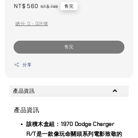
Sale
NT$ 560
Regular
售完
NT$ 749
price
price
總分:
0
-
0
評價
售完
分享
產品資訊
產品資訊
該積木盒組：1970 Dodge Charger
R/T是一款像玩命關頭系列電影致敬的