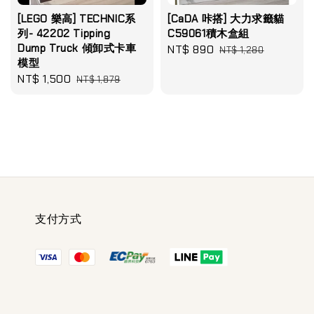
[LEGO 樂高] TECHNIC系
[CaDA 咔搭] 大力求籤貓
列- 42202 Tipping
C59061積木盒組
Dump Truck 傾卸式卡車
Sale
NT$ 890
Regular
NT$ 1,280
模型
price
price
Sale
NT$ 1,500
Regular
NT$ 1,879
price
price
支付方式