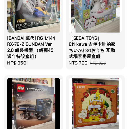
[BANDAI 萬代] RG 1/144
［SEGA TOYS］
RX-78-2 GUNDAM Ver
Chiikawa 吉伊卡哇的家
2.0 組裝模型 （鋼彈45
ちいかわのおうち 互動
週年特設盒組）
式場景房屋盒組
Regular
NT$ 850
Sale
NT$ 790
Regular
NT$ 950
price
price
price