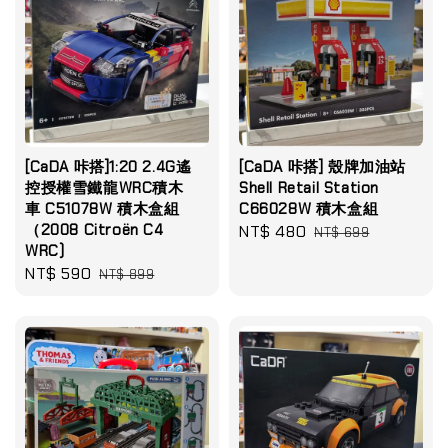
[CaDA 咔搭]1:20 2.4G遙
[CaDA 咔搭] 殼牌加油站
控授權雪鐵龍WRC積木
Shell Retail Station
車 C51078W 積木盒組
C66028W 積木盒組
（2008 Citroën C4
Sale
NT$ 480
Regular
NT$ 699
WRC)
price
price
Sale
NT$ 590
Regular
NT$ 899
price
price