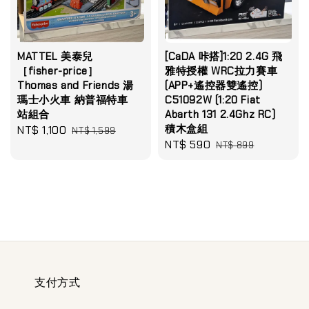
MATTEL 美泰兒
[CaDA 咔搭]1:20 2.4G 飛
［fisher-price］
雅特授權 WRC拉力賽車
Thomas and Friends 湯
(APP+遙控器雙遙控)
瑪士小火車 納普福特車
C51092W (1:20 Fiat
站組合
Abarth 131 2.4Ghz RC)
積木盒組
Sale
NT$ 1,100
Regular
NT$ 1,599
Sale
NT$ 590
Regular
price
price
NT$ 899
price
price
支付方式