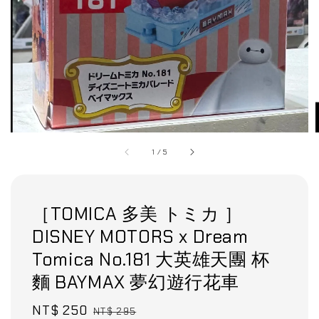
1
/
5
［TOMICA 多美 トミカ ］
DISNEY MOTORS x Dream
Tomica No.181 大英雄天團 杯
麵 BAYMAX 夢幻遊行花車
Sale
NT$ 250
Regular
NT$ 295