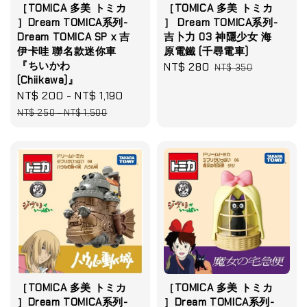
［TOMICA 多美 トミカ
［TOMICA 多美 トミカ
］Dream TOMICA系列-
］ Dream TOMICA系列-
Dream TOMICA SP x 吉
吉卜力 03 神隱少女 海
伊卡哇 聯名款迷你車
原電鐵 (千尋電車)
『ちいかわ
Sale
NT$ 280
Regular
NT$ 350
(Chiikawa)』
price
price
Sale
NT$ 200
-
NT$ 1,190
Regular
price
price
NT$ 250
-
NT$ 1,500
［TOMICA 多美 トミカ
［TOMICA 多美 トミカ
］Dream TOMICA系列-
］Dream TOMICA系列-