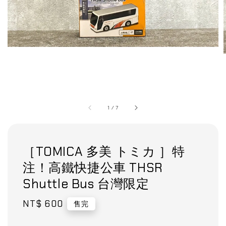
1
/
7
［TOMICA 多美 トミカ ］特
注！高鐵快捷公車 THSR
Shuttle Bus 台灣限定
Regular
NT$ 600
售完
price