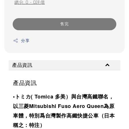
總分:
0
-
0
評價
售完
分享
產品資訊
產品資訊
•トミカ( Tomica 多美）與台灣高鐵聯名，
以三菱Mitsubishi Fuso Aero Queen為原
車體，特別爲台灣製作高鐵快捷公車（日本
稱之：特注）