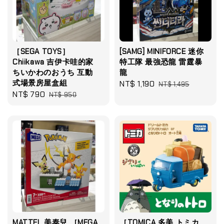
［SEGA TOYS］
[SAMG] MINIFORCE 迷你
Chiikawa 吉伊卡哇的家
特工隊 最強恐龍 雷霆暴
ちいかわのおうち 互動
龍
式場景房屋盒組
Sale
NT$ 1,190
Regular
NT$ 1,495
Sale
NT$ 790
Regular
NT$ 950
price
price
price
price
MATTEL 美泰兒 ［MEGA
［TOMICA 多美 トミカ