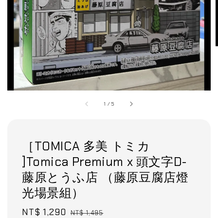
1
/
5
［TOMICA 多美 トミカ
]Tomica Premium x 頭文字D-
藤原とうふ店 （藤原豆腐店燈
光場景組）
Sale
NT$ 1,290
Regular
NT$ 1,495