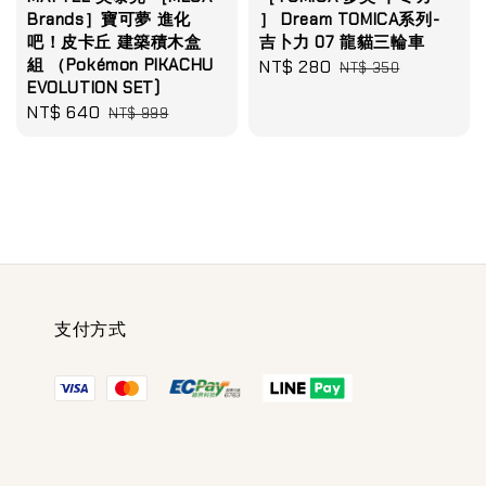
Brands］寶可夢 進化
］ Dream TOMICA系列-
吧！皮卡丘 建築積木盒
吉卜力 07 龍貓三輪車
組 （Pokémon PIKACHU
Sale
NT$ 280
Regular
NT$ 350
EVOLUTION SET)
price
price
Sale
NT$ 640
Regular
NT$ 999
price
price
支付方式