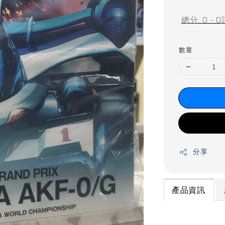
price
總分:
0
-
0
數量
分享
產品資訊