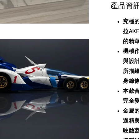
產品資
究極
拉AK
的精
機械
與設
所描繪
身線
本款
完全
金屬
過精
駛艙