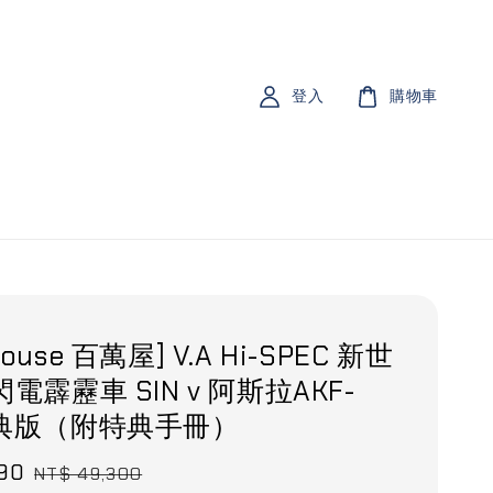
登入
購物車
ouse 百萬屋] V.A Hi-SPEC 新世
閃電霹靂車 SIN v 阿斯拉AKF-
特典版（附特典手冊）
990
Regular
NT$ 49,300