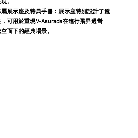
呈現。
專屬展示座及特典手冊：展示座特別設計了鏡
，可用於重現V-Asurada在進行飛昇過彎
騰空而下的經典場景。