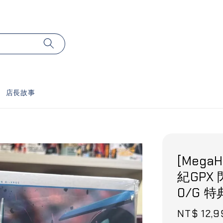
店長故事
[MegaH
紀GPX 
0/G 
Sale
NT$ 12,