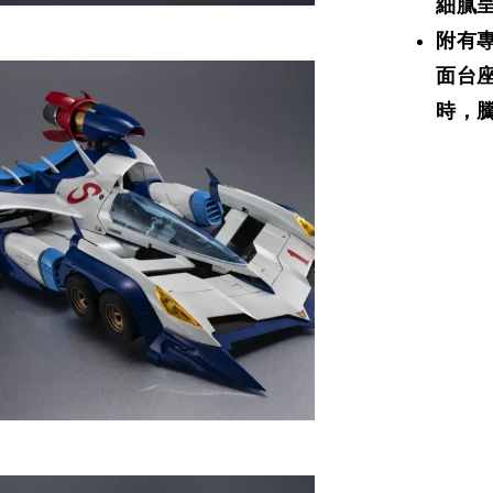
細膩
附有
面台座
時，