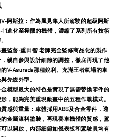
訊
的V-阿斯拉：作為風見隼人所駕駛的超級阿斯
F-11進化至極限的機體，濃縮了系列所有技術
華。
作畫監督-重田智 老師完全監修商品化的製作
計，親自參與設計細節的調整，徹底再現了他
的V-Asurada那種銳利、充滿王者氣場的車
條與先鋭外型。
合金模型最大的特色是實現了無需替換零件的
變形，能夠完美重現動畫中的五種作戰模式。
的質感與重量：車體採用ABS及合金零件，透
美的金屬漆料塗裝，再現賽車機體的質感，駕
蓋可以開啟，內部細節如儀表板和駕駛員均有