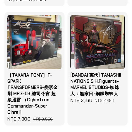
［TAKARA TOMY］T-
[BANDAI 萬代] TAMASHII
SPARK
NATIONS S.H.Figuarts-
TRANSFORMERS-變形金
MARVEL STUDIOS-蜘蛛
剛 MPG-09 總司令官 超
人：無家日-鋼鐵蜘蛛人
級迅雷 （Cybertron
Sale
NT$ 2,160
Regular
NT$ 2,490
Commander-Super
price
price
Ginrai)
Sale
NT$ 7,800
Regular
NT$ 8,550
price
price