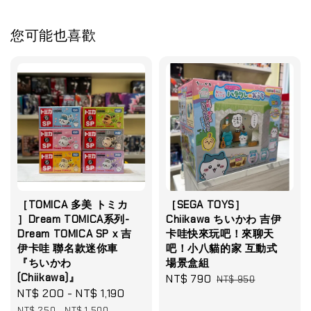
您可能也喜歡
［TOMICA 多美 トミカ
［SEGA TOYS］
］Dream TOMICA系列-
Chiikawa ちいかわ 吉伊
Dream TOMICA SP x 吉
卡哇快來玩吧！來聊天
伊卡哇 聯名款迷你車
吧！小八貓的家 互動式
『ちいかわ
場景盒組
(Chiikawa)』
Sale
NT$ 790
Regular
NT$ 950
Sale
NT$ 200
-
NT$ 1,190
Regular
price
price
price
price
NT$ 250
-
NT$ 1,500