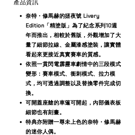
產品資訊
奈特・修馬赫的拯夜號 Livery
Edition「精塗版」為了紀念系列10週
年而推出，相較於舊版，外觀增加了大
量了細節拉線、金屬漆感塗裝，讓實體
看起來更接近真實賽車的質感。
依照一貫閃電霹靂車劇情中的三段模式
變形：賽車模式、衝刺模式、拉力模
式，均可透過調整以及替換零件完成切
換。
可開蓋座艙的車篷可開起，內部儀表板
細節也有刻畫。
特典亦附贈一尊未上色的奈特・修馬赫
的迷你人偶。