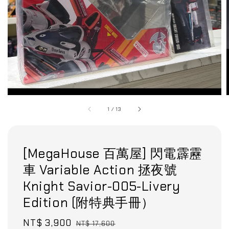
1
/
13
[MegaHouse 百萬屋] 閃電霹靂
車 Variable Action 拯夜號
Knight Savior-005-Livery
Edition (附特典手冊）
Sale
NT$ 3,900
Regular
NT$ 17,600