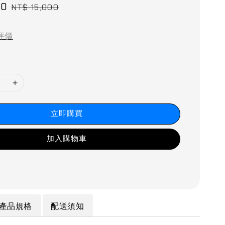
50
Regular
NT$ 15,000
price
評價
立即購買
加入購物車
產品規格
配送須知