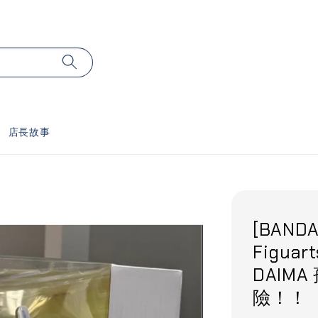
店長故事
[BANDA
Figua
DAIM
險！！