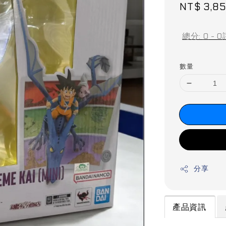
Sale
NT$ 3,8
price
總分:
0
-
0
數量
分享
產品資訊