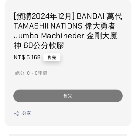
[預購2024年12月] BANDAI 萬代
TAMASHII NATIONS 偉大勇者
Jumbo Machineder 金剛大魔
神 60公分軟膠
Regular
NT$ 5,168
售完
price
總分:
0
-
0
評價
售完
分享