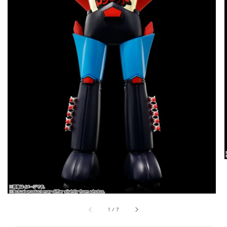
1
/
7