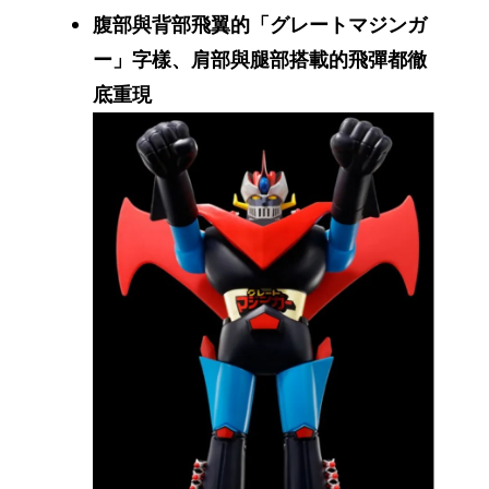
腹部與背部飛翼的「グレートマジンガ
ー」字樣、肩部與腿部搭載的飛彈都徹
底重現