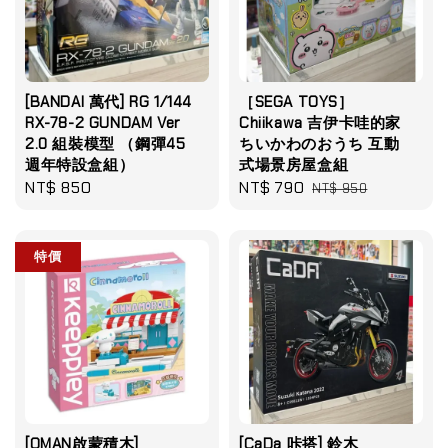
[BANDAI 萬代] RG 1/144
［SEGA TOYS］
RX-78-2 GUNDAM Ver
Chiikawa 吉伊卡哇的家
2.0 組裝模型 （鋼彈45
ちいかわのおうち 互動
週年特設盒組）
式場景房屋盒組
Regular
NT$ 850
Sale
NT$ 790
Regular
NT$ 950
price
price
price
特價
[QMAN啟蒙積木]
[CaDa 咔搭] 鈴木