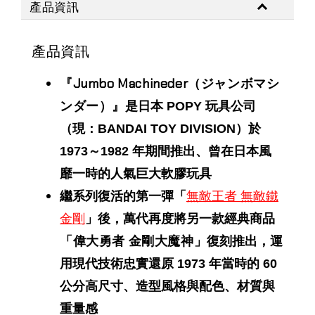
產品資訊
產品資訊
『Jumbo Machineder（ジャンボマシ
ンダー）』
是日本 POPY 玩具公司
（現：BANDAI TOY DIVISION）於
1973～1982 年期間推出、曾在日本風
靡一時的人氣巨大軟膠玩具
繼系列復活的第一彈「
無敵王者 無敵鐵
金剛
」後，萬代再度將另一款經典商品
「偉大勇者 金剛大魔神」
復刻推出，運
用現代技術忠實還原 1973 年當時的 60
公分高尺寸、造型風格與配色、材質與
重量感