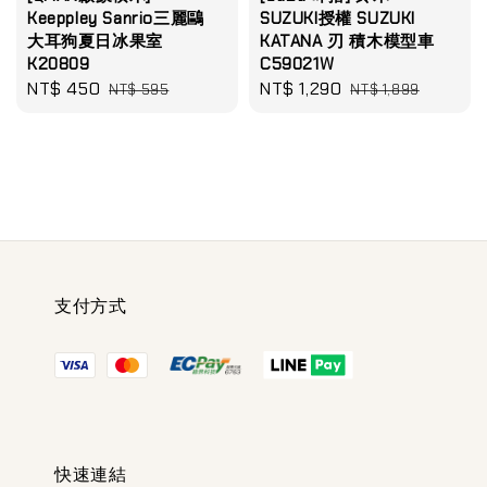
Keeppley Sanrio三麗鷗
SUZUKI授權 SUZUKI
大耳狗夏日冰果室
KATANA 刃 積木模型車
K20809
C59021W
Sale
NT$ 450
Regular
Sale
NT$ 1,290
Regular
NT$ 595
NT$ 1,899
price
price
price
price
支付方式
快速連結