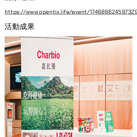
https://www.opentix.life/event/17468662459732
活動成果