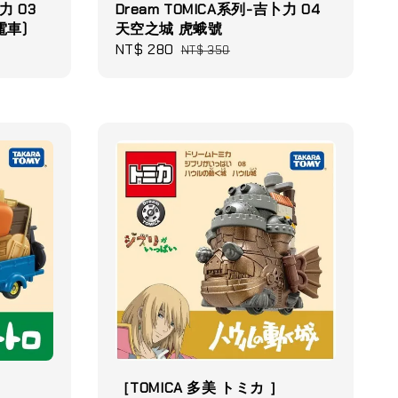
力 03
Dream TOMICA系列-吉卜力 04
電車)
天空之城 虎蛾號
Sale
NT$ 280
Regular
NT$ 350
price
price
］
［TOMICA 多美 トミカ ］