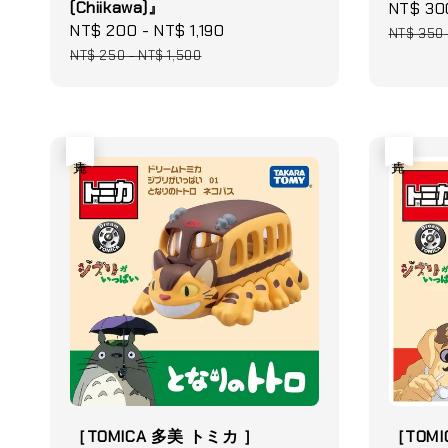
(Chiikawa)』
Sale
NT$ 30
Sale
NT$ 200
-
NT$ 1,190
Regular
price
NT$ 350
price
price
NT$ 250
-
NT$ 1,500
售完
售完
［TOMICA 多美 トミカ ］
［TOMI