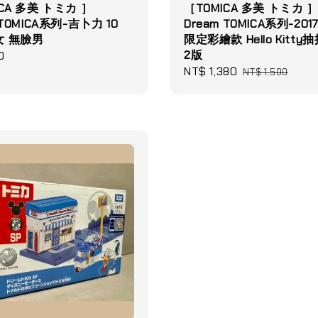
CA 多美 トミカ ］
［TOMICA 多美 トミカ 
 TOMICA系列-吉卜力 10
Dream TOMICA系列-20
女 無臉男
限定彩繪款 Hello Kitt
2版
0
Sale
NT$ 1,380
Regular
NT$ 1,500
price
price