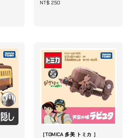
Regular
NT$ 250
price
］
［TOMICA 多美 トミカ ］