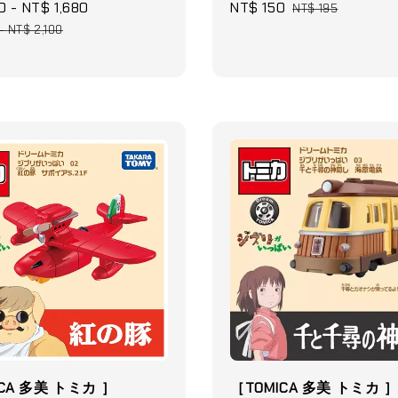
0
-
NT$ 1,680
Regular
Sale
NT$ 150
Regular
NT$ 195
price
price
price
-
NT$ 2,100
CA 多美 トミカ ］
［TOMICA 多美 トミカ 