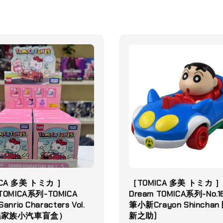
CA 多美 トミカ ］
［TOMICA 多美 トミカ 
 TOMICA系列-TOMICA
Dream TOMICA系列-No.1
anrio Characters Vol.
筆小新Crayon Shinchan
麗鷗家族小汽車盲盒）
新之助)