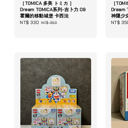
［TOMICA 多美 トミカ ］
［TOMI
Dream TOMICA系列-吉卜力 09
Dream
霍爾的移動城堡 卡西法
神隱少
Sale
NT$ 330
Regular
Regular
NT$ 35
NT$ 350
price
price
price