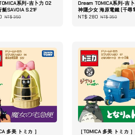
 TOMICA系列-吉卜力 02
Dream TOMICA系列-吉卜
SAVOIA S.21F
神隱少女 海原電鐵 (千尋
0
Regular
Sale
NT$ 280
Regular
NT$ 350
NT$ 350
price
price
price
CA 多美 トミカ ］
［TOMICA 多美 トミカ 