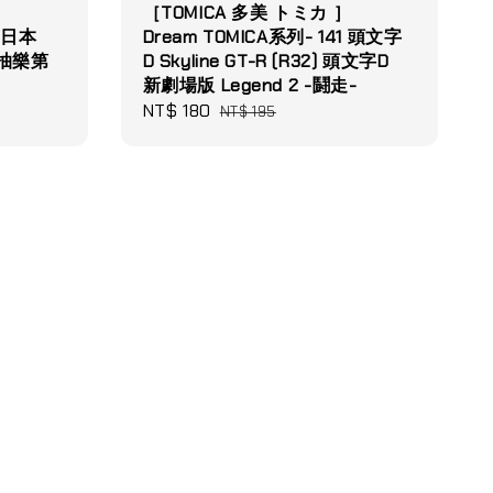
］
［TOMICA 多美 トミカ ］
17日本
Dream TOMICA系列- 141 頭文字
y抽抽樂第
D Skyline GT-R (R32) 頭文字D
新劇場版 Legend 2 -鬪走-
Sale
NT$ 180
Regular
NT$ 195
price
price