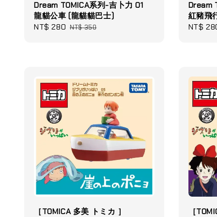
Dream TOMICA系列-吉卜力 01
Dream
龍貓公車 (龍貓貓巴士)
紅豬飛行艇
Sale
NT$ 280
Regular
Sale
NT$ 28
NT$ 350
price
price
price
［TOMICA 多美 トミカ ］
［TOMI