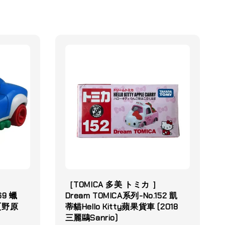
］
［TOMICA 多美 トミカ ］
69 蠟
Dream TOMICA系列-No.152 凱
 (野原
蒂貓Hello Kitty蘋果貨車 (2018
三麗鷗Sanrio)