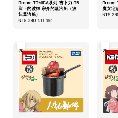
Dream TOMICA系列-吉卜力 05
Dream
崖上的波妞 宗介的蒸汽船（波
魔女宅
妞蒸汽船）
Sale
NT$ 28
Sale
NT$ 280
Regular
price
NT$ 350
price
price
售完
售完