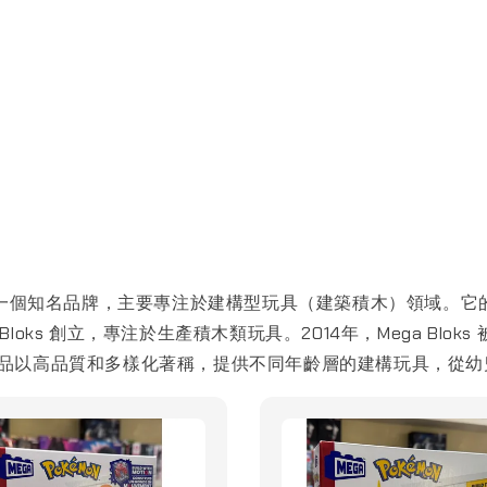
 旗下的一個知名品牌，主要專注於建構型玩具（建築積木）領域
loks 創立，專注於生產積木類玩具。2014年，Mega Blok
積木產品以高品質和多樣化著稱，提供不同年齡層的建構玩具，從