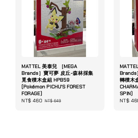
MATTEL 美泰兒 ［MEGA
MATTE
Brands］寶可夢 皮丘-森林採集
Bran
覓食積木盒組 HPB59
轉積木盒組
(Pokémon PICHU'S FOREST
CHARMA
FORAGE)
SPIN)
Sale
NT$ 460
Regular
Sale
NT$ 46
NT$ 649
price
price
price