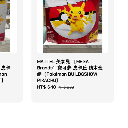
MATTEL 美泰兒 ［MEGA
！皮卡
Brands］寶可夢 皮卡丘 積木盒
on
組（Pokémon BUILD&SHOW
T)
PIKACHU)
Sale
NT$ 640
Regular
NT$ 999
price
price