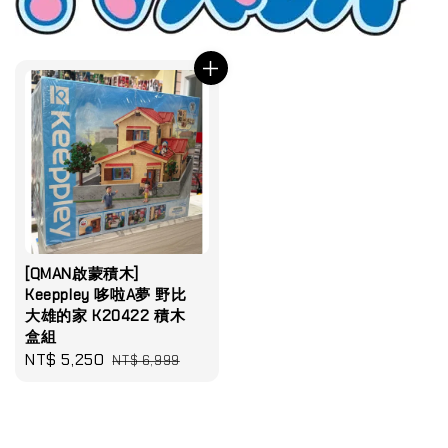
[QMAN啟蒙積木]
Keeppley 哆啦A夢 野比
大雄的家 K20422 積木
盒組
Sale
NT$ 5,250
Regular
NT$ 6,999
price
price