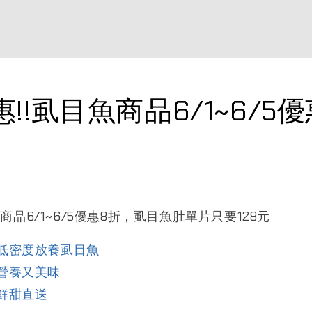
!!虱目魚商品6/1~6/5
商品6/1~6/5優惠8折，虱目魚肚單片只要128元
低密度放養虱目魚
營養又美味
鮮甜直送