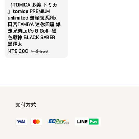
［TOMICA 多美 トミカ
］tomica PREMIUM
unlimited 無極限系列x
田宮TAMIYA 迷你四驅 爆
走兄弟Let's & Go!!- 黑
色戰神 BLACK SABER
黑澤太
Sale
NT$ 280
Regular
NT$ 350
price
price
支付方式