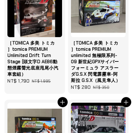
［TOMICA 多美 トミカ
［TOMICA 多美 トミカ
］tomica PREMIUM
］tomica PREMIUM
Unlimited Drift Turn
unlimited 無極限系列-
Stage (頭文字D AE86動
09 新世紀GPXサイバー
態煙霧聲光底座甩尾小汽
フォーミュラ アスラー
車套組）
ダG.S.X 閃電霹靂車-阿
斯拉 G.S.X（風見隼人）
Sale
NT$ 1,790
Regular
NT$ 1,995
Sale
NT$ 280
Regular
price
price
NT$ 350
price
price