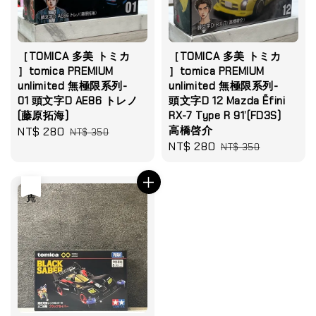
［TOMICA 多美 トミカ
［TOMICA 多美 トミカ
］tomica PREMIUM
］tomica PREMIUM
unlimited 無極限系列-
unlimited 無極限系列-
01 頭文字D AE86 トレノ
頭文字D 12 Mazda Ẽfini
(藤原拓海)
RX-7 Type R 91’(FD3S)
高橋啓介
Sale
NT$ 280
Regular
NT$ 350
Sale
NT$ 280
Regular
price
price
NT$ 350
price
price
售完