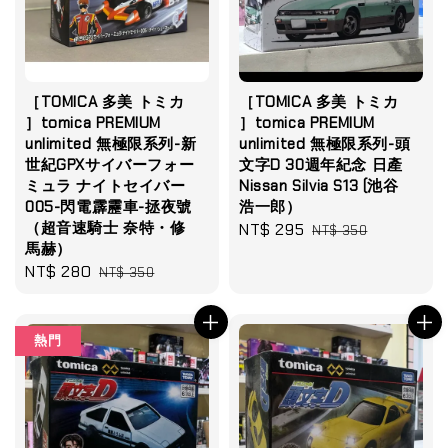
［TOMICA 多美 トミカ
［TOMICA 多美 トミカ
］tomica PREMIUM
］tomica PREMIUM
unlimited 無極限系列-新
unlimited 無極限系列-頭
世紀GPXサイバーフォー
文字D 30週年紀念 日產
ミュラ ナイトセイバー
Nissan Silvia S13 (池谷
005-閃電霹靂車-拯夜號
浩一郎）
（超音速騎士 奈特・修
Sale
NT$ 295
Regular
NT$ 350
馬赫）
price
price
Sale
NT$ 280
Regular
NT$ 350
price
price
熱門