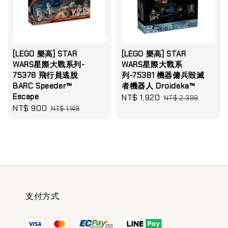
[LEGO 樂高] STAR
[LEGO 樂高] STAR
WARS星際大戰系列-
WARS星際大戰系
75378 飛行員逃脫
列-75381 機器傭兵毀滅
BARC Speeder™
者機器人 Droideka™
Escape
Sale
NT$ 1,920
Regular
NT$ 2,399
Sale
NT$ 900
Regular
NT$ 1,149
price
price
price
price
支付方式