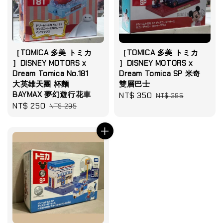
［TOMICA 多美 トミカ
［TOMICA 多美 トミカ
］DISNEY MOTORS x
］DISNEY MOTORS x
Dream Tomica No.181
Dream Tomica SP 米奇
大英雄天團 杯麵
雙層巴士
BAYMAX 夢幻遊行花車
Sale
NT$ 350
Regular
NT$ 395
Sale
NT$ 250
Regular
NT$ 295
price
price
price
price