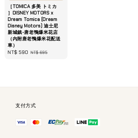
［TOMICA 多美 トミカ
］DISNEY MOTORS x
Dream Tomica (Dream
Disney Motors) 迪士尼
新城鎮-唐老鴨爆米花店
（內附唐老鴨爆米花配送
車）
Sale
NT$ 590
Regular
NT$ 695
price
price
支付方式