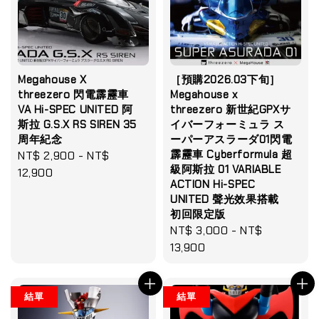
Megahouse X
［預購2026.03下旬］
threezero 閃電霹靂車
Megahouse x
VA Hi-SPEC UNITED 阿
threezero 新世紀GPXサ
斯拉 G.S.X RS SIREN 35
イバーフォーミュラ ス
周年紀念
ーパーアスラーダ01閃電
霹靂車 Cyberformula 超
Regular
NT$ 2,900
-
NT$
級阿斯拉 01 VARIABLE
price
12,900
ACTION Hi-SPEC
UNITED 聲光效果搭載
初回限定版
Regular
NT$ 3,000
-
NT$
price
13,900
結單
結單