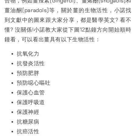
合物，例如薑辣素(Gingerol)、薑烯酚(shogaols)和
薑油酮(paradols)等，關於薑的生物活性，小諾找
到文獻中的圖來跟大家分享，都是醫學英文? 看不
懂? 沒關係!小諾教大家從下圖12點鐘方向開始順時
鐘看，可以看出薑具有以下生物活性：
抗氧化力
抗發炎活性
預防肥胖
預防噁心嘔吐
保護心血管
保護呼吸道
保護神經
抗糖尿病
抗癌活性