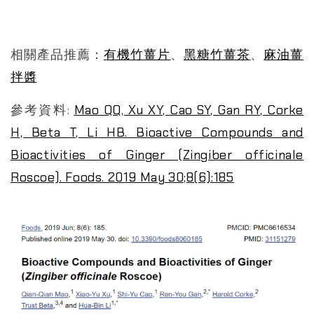
相關產品推薦：
有機竹薑片
、
黑糖竹薑茶
、
麻油薑
拌醬
參考資料:
Mao QQ, Xu XY, Cao SY, Gan RY, Corke
H, Beta T, Li HB. Bioactive Compounds and
Bioactivities of Ginger (Zingiber officinale
Roscoe). Foods. 2019 May 30;8(6):185